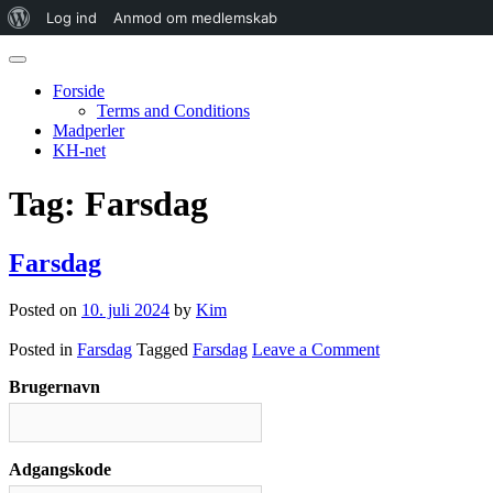
Om
Log ind
Anmod om medlemskab
Skip
WordPress
to
Forside
content
Terms and Conditions
Madperler
KH-net
Tag:
Farsdag
Farsdag
Posted on
10. juli 2024
by
Kim
on
Posted in
Farsdag
Tagged
Farsdag
Leave a Comment
Farsdag
Brugernavn
Adgangskode