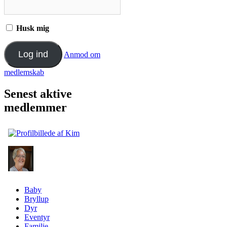
Husk mig
Anmod om
medlemskab
Senest aktive
medlemmer
Baby
Bryllup
Dyr
Eventyr
Familie