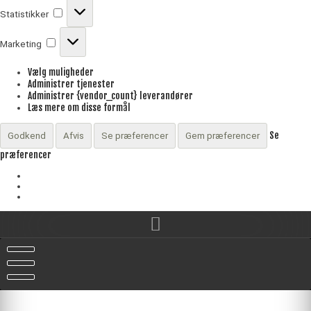
Statistikker
Statistikker
Marketing
Marketing
Vælg muligheder
Administrer tjenester
Administrer {vendor_count} leverandører
Læs mere om disse formål
Se
Godkend
Afvis
Se præferencer
Gem præferencer
præferencer
Skip
to
content