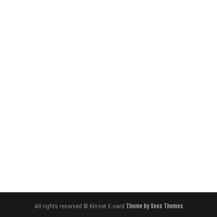
Theme by Seos Themes
All rights reserved © KH-net E-card