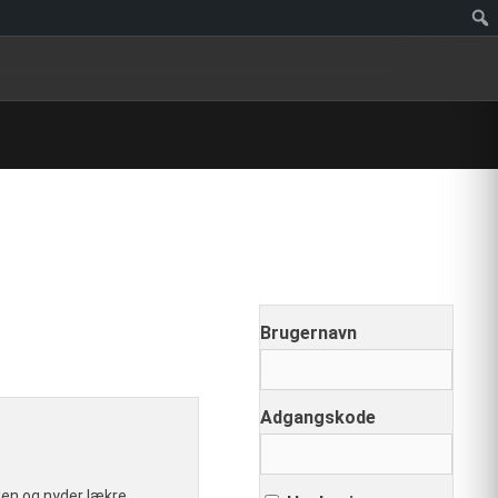
Brugernavn
Adgangskode
nden og nyder lækre