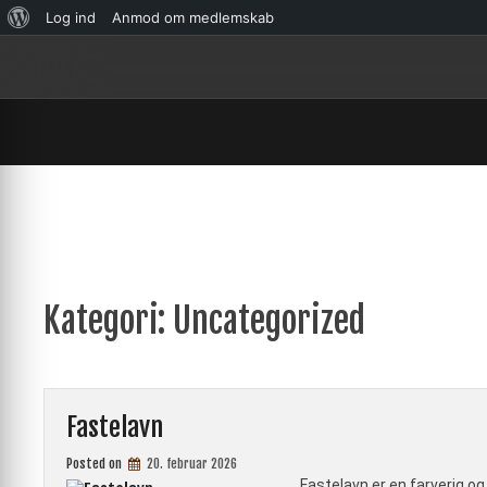
Om
Log ind
Anmod om medlemskab
Skip
WordPress
to
content
Kategori:
Uncategorized
Fastelavn
Posted on
20. februar 2026
Fastelavn er en farverig og