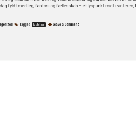
 dag fyldt med leg, fantasi og fællesskab – et lyspunkt midt i vinteren,
on
egorized
Tagged
Leave a Comment
fastelavn
Fastelavn