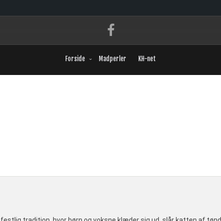
Forside
Madperler
KH-net
 festlig tradition, hvor børn og voksne klæder sig ud, slår katten af tø