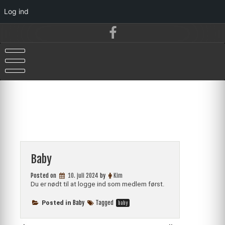
Log ind
Skip
to
content
Baby
Posted on
10. juli 2024
by
Kim
Du er nødt til at logge ind som medlem først.
Baby
Tagged
Posted in
baby