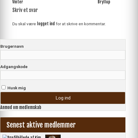
Indlægsnavigation
Vinter
Bryllup
Skriv et svar
logget ind
Du skal være
for at skrive en kommentar.
Brugernavn
Adgangskode
Husk mig
Anmod om medlemskab
Senest aktive medlemmer